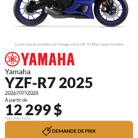
La version du modèle sur l'image est le YZF-R7 Bleu Team Yamaha
Yamaha
YZF-R7 2025
2026
2025
2024
À partir de
12 299 $
Tous frais inclus
DEMANDE DE PRIX