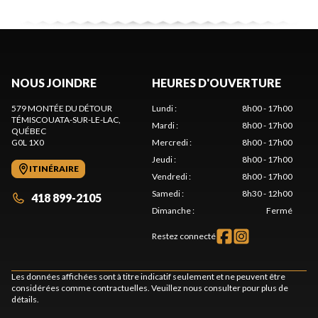
NOUS JOINDRE
HEURES D'OUVERTURE
579 MONTÉE DU DÉTOUR
Lundi
:
8h00 - 17h00
TÉMISCOUATA-SUR-LE-LAC
,
Mardi
:
8h00 - 17h00
QUÉBEC
G0L 1X0
Mercredi
:
8h00 - 17h00
Jeudi
:
8h00 - 17h00
ITINÉRAIRE
Vendredi
:
8h00 - 17h00
Samedi
:
8h30 - 12h00
418 899-2105
Dimanche
:
Fermé
Restez connecté
Les données affichées sont à titre indicatif seulement et ne peuvent être
considérées comme contractuelles. Veuillez nous consulter pour plus de
détails.