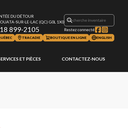
NTÉE DU DÉTOUR
OUATA-SUR-LE-LAC
(QC)
G0L 1X0
18 899-2105
Restez connecté
UÉBEC
TRACADIE
BOUTIQUE EN LIGNE
ENGLISH
SERVICES ET PIÈCES
CONTACTEZ-NOUS