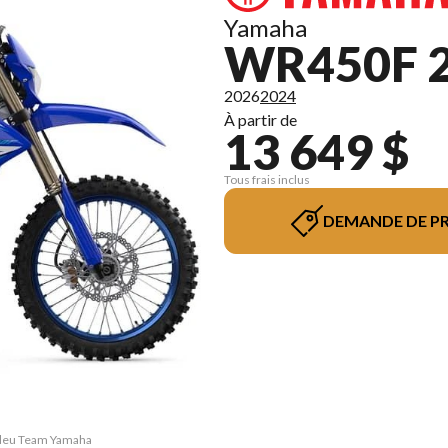
Yamaha
WR450F 
2026
2024
À partir de
13 649 $
Tous frais inclus
DEMANDE DE PR
 Bleu Team Yamaha