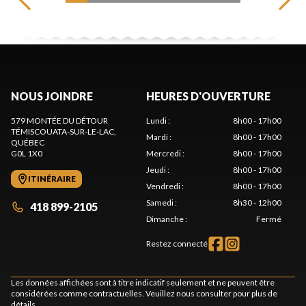
NOUS JOINDRE
HEURES D'OUVERTURE
579 MONTÉE DU DÉTOUR
Lundi
:
8h00 - 17h00
TÉMISCOUATA-SUR-LE-LAC
,
Mardi
:
8h00 - 17h00
QUÉBEC
G0L 1X0
Mercredi
:
8h00 - 17h00
Jeudi
:
8h00 - 17h00
ITINÉRAIRE
Vendredi
:
8h00 - 17h00
Samedi
:
8h30 - 12h00
418 899-2105
Dimanche
:
Fermé
Restez connecté
Les données affichées sont à titre indicatif seulement et ne peuvent être
considérées comme contractuelles. Veuillez nous consulter pour plus de
détails.