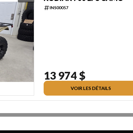
INS00057
13 974 $
VOIR LES DÉTAILS