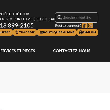
NTÉE DU DÉTOUR
OUATA-SUR-LE-LAC
(QC)
G0L 1X0
18 899-2105
Restez connecté
UÉBEC
TRACADIE
BOUTIQUE EN LIGNE
ENGLISH
SERVICES ET PIÈCES
CONTACTEZ-NOUS