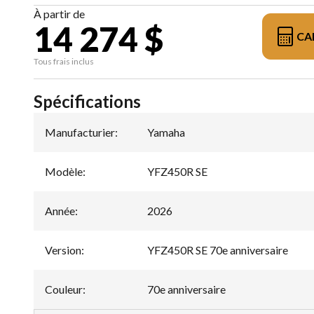
À partir de
14 274 $
CA
Tous frais inclus
Spécifications
Manufacturier
:
Yamaha
Modèle
:
YFZ450R SE
Année
:
2026
Version
:
YFZ450R SE 70e anniversaire
Couleur
:
70e anniversaire