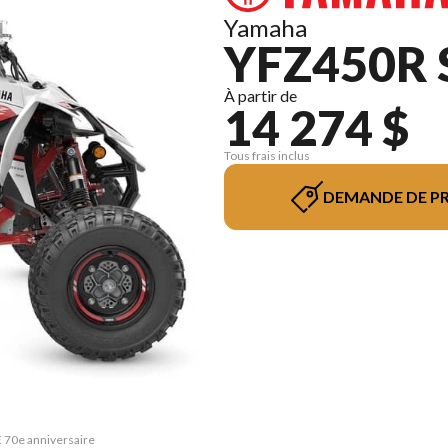
Yamaha
YFZ450R 
À partir de
14 274 $
Tous frais inclus
DEMANDE DE PR
E 70e anniversaire