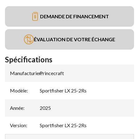
DEMANDE DE FINANCEMENT
ÉVALUATION DE VOTRE ÉCHANGE
Spécifications
Manufacturier
Princecraft
:
Modèle
:
Sportfisher LX 25-2Rs
Année
:
2025
Version
:
Sportfisher LX 25-2Rs