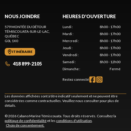
NOUS JOINDRE
HEURES D'OUVERTURE
579 MONTÉE DU DÉTOUR
Lundi
:
8h00 - 17h00
TÉMISCOUATA-SUR-LE-LAC
,
Mardi
:
8h00 - 17h00
QUÉBEC
G0L 1X0
Mercredi
:
8h00 - 17h00
Jeudi
:
8h00 - 17h00
ITINÉRAIRE
Vendredi
:
8h00 - 17h00
Samedi
:
8h30 - 12h00
418 899-2105
Dimanche
:
Fermé
Restez connecté
Les données affichées sont à titre indicatif seulement et ne peuvent être
considérées comme contractuelles. Veuillez nous consulter pour plus de
détails.
© 2026 Cabano Marine Témiscouata. Tous droits réservés. Consultez la
politique de confidentialité
et les
conditions d'utilisation
.
Choix de consentement.