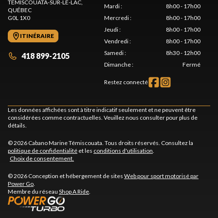
TÉMISCOUATA-SUR-LE-LAC
,
Mardi
:
8h00 - 17h00
QUÉBEC
G0L 1X0
Mercredi
:
8h00 - 17h00
Jeudi
:
8h00 - 17h00
ITINÉRAIRE
Vendredi
:
8h00 - 17h00
Samedi
:
8h30 - 12h00
418 899-2105
Dimanche
:
Fermé
Restez connecté
Les données affichées sont à titre indicatif seulement et ne peuvent être
considérées comme contractuelles. Veuillez nous consulter pour plus de
détails.
© 2026 Cabano Marine Témiscouata. Tous droits réservés. Consultez la
politique de confidentialité
et les
conditions d'utilisation
.
Choix de consentement.
© 2026 Conception et hébergement de sites
Web pour sport motorisé par
Power Go
.
Membre du réseau
Shop A Ride
.