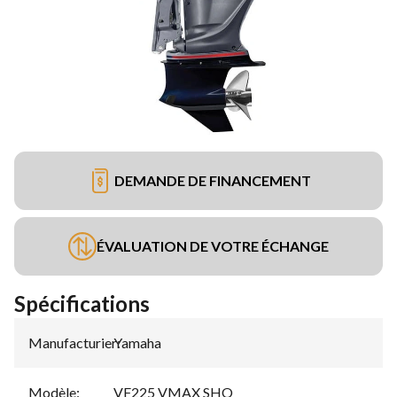
DEMANDE DE FINANCEMENT
ÉVALUATION DE VOTRE ÉCHANGE
Spécifications
Manufacturier
Yamaha
:
Modèle
:
VF225 VMAX SHO