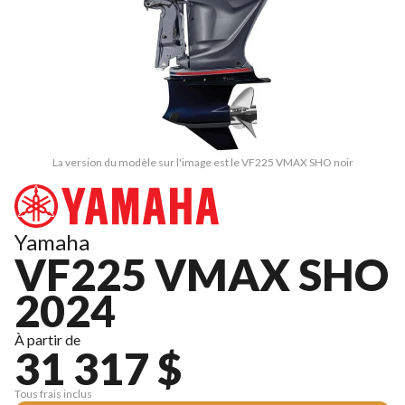
La version du modèle sur l'image est le VF225 VMAX SHO noir
Yamaha
VF225 VMAX SHO
2024
À partir de
31 317 $
Tous frais inclus