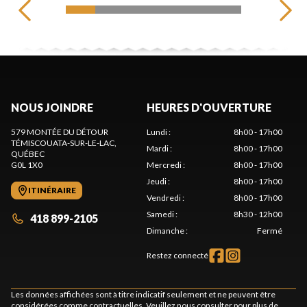
NOUS JOINDRE
HEURES D'OUVERTURE
579 MONTÉE DU DÉTOUR
Lundi
:
8h00 - 17h00
TÉMISCOUATA-SUR-LE-LAC
,
Mardi
:
8h00 - 17h00
QUÉBEC
G0L 1X0
Mercredi
:
8h00 - 17h00
Jeudi
:
8h00 - 17h00
ITINÉRAIRE
Vendredi
:
8h00 - 17h00
Samedi
:
8h30 - 12h00
418 899-2105
Dimanche
:
Fermé
Restez connecté
Les données affichées sont à titre indicatif seulement et ne peuvent être
considérées comme contractuelles. Veuillez nous consulter pour plus de