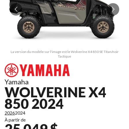
La version du modèle sur l'image est le Wolverine X4 850 SE Titan/noir
Tactique
Yamaha
WOLVERINE X4
850 2024
2026
2024
À partir de
25 049 $