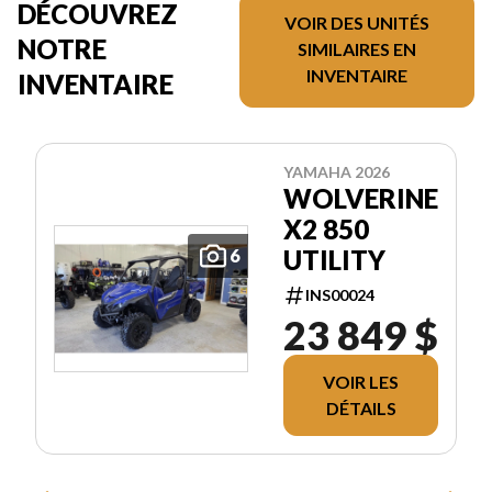
DÉCOUVREZ
VOIR DES UNITÉS
NOTRE
SIMILAIRES EN
INVENTAIRE
INVENTAIRE
YAMAHA 2026
WOLVERINE
X2 850
UTILITY
6
INS00024
23 849 $
VOIR LES
DÉTAILS