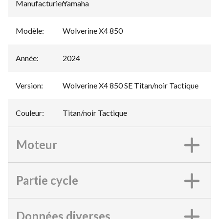
Manufacturier
Yamaha
:
Modèle
:
Wolverine X4 850
Année
:
2024
Version
:
Wolverine X4 850 SE Titan/noir Tactique
Couleur
:
Titan/noir Tactique
Moteur
Partie cycle
Données diverses