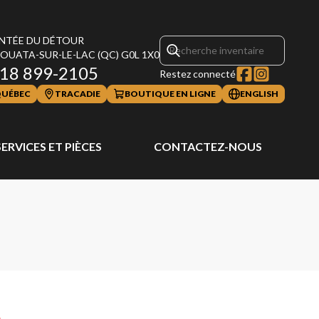
NTÉE DU DÉTOUR
OUATA-SUR-LE-LAC
(QC)
G0L 1X0
18 899-2105
Restez connecté
UÉBEC
TRACADIE
BOUTIQUE EN LIGNE
ENGLISH
SERVICES ET PIÈCES
CONTACTEZ-NOUS