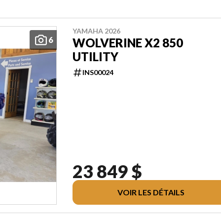
YAMAHA 2026
6
WOLVERINE X2 850
UTILITY
INS00024
23 849 $
VOIR LES DÉTAILS