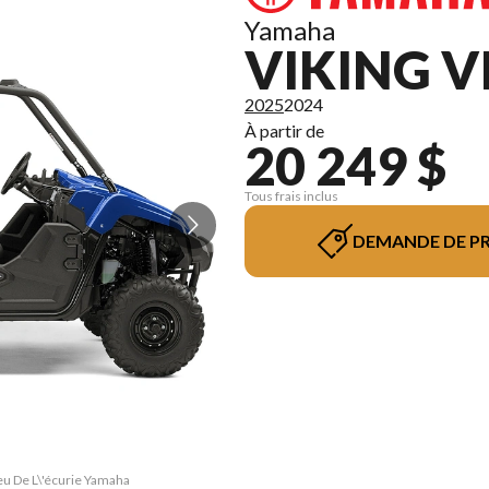
Yamaha
VIKING V
2025
2024
À partir de
20 249 $
Tous frais inclus
DEMANDE DE PR
leu De L\'écurie Yamaha
La version du modèle s