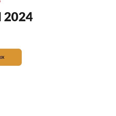
I 2024
IX
ur l'image est le Viking VI EPS Bleu De L\'écurie Yamaha