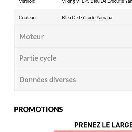
Version
:
Viking VI EPS Bleu De L\'écurie Y
Couleur
:
Bleu De L\'écurie Yamaha
Moteur
Partie cycle
Données diverses
PROMOTIONS