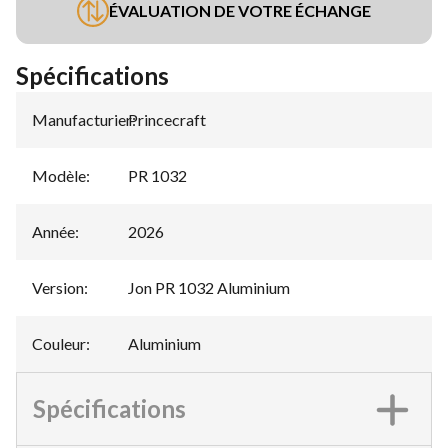
ÉVALUATION DE VOTRE ÉCHANGE
Spécifications
Manufacturier
Princecraft
:
Modèle
:
PR 1032
Année
:
2026
Version
:
Jon PR 1032 Aluminium
Couleur
:
Aluminium
Spécifications