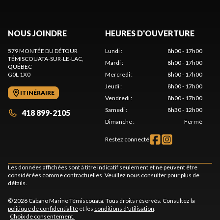
NOUS JOINDRE
HEURES D'OUVERTURE
579 MONTÉE DU DÉTOUR
Lundi
:
8h00 - 17h00
TÉMISCOUATA-SUR-LE-LAC
,
Mardi
:
8h00 - 17h00
QUÉBEC
G0L 1X0
Mercredi
:
8h00 - 17h00
Jeudi
:
8h00 - 17h00
ITINÉRAIRE
Vendredi
:
8h00 - 17h00
Samedi
:
8h30 - 12h00
418 899-2105
Dimanche
:
Fermé
Restez connecté
Les données affichées sont à titre indicatif seulement et ne peuvent être
considérées comme contractuelles. Veuillez nous consulter pour plus de
détails.
© 2026 Cabano Marine Témiscouata. Tous droits réservés. Consultez la
politique de confidentialité
et les
conditions d'utilisation
.
Choix de consentement.