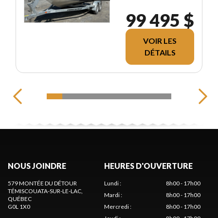
99 495 $
VOIR LES
DÉTAILS
NOUS JOINDRE
HEURES D'OUVERTURE
579 MONTÉE DU DÉTOUR
Lundi
:
8h00 - 17h00
TÉMISCOUATA-SUR-LE-LAC
,
Mardi
:
8h00 - 17h00
QUÉBEC
G0L 1X0
Mercredi
:
8h00 - 17h00